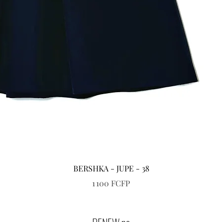
Aperçu rapide
BERSHKA - JUPE - 38
Prix
1 100 FCFP