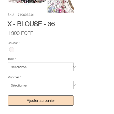
SKU : 17106032.01
X - BLOUSE - 36
Prix
1 300 FCFP
Couleur
*
Taille
*
Manches
*
Ajouter au panier