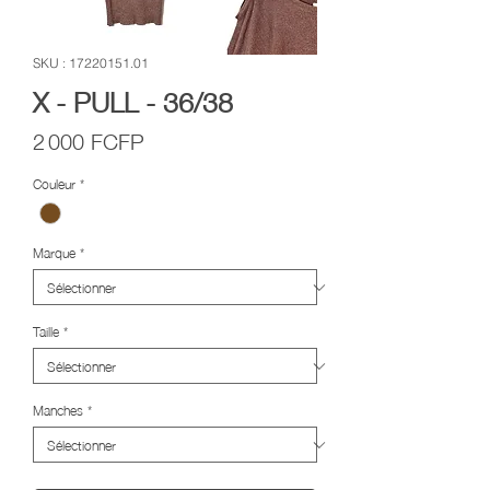
SKU : 17220151.01
X - PULL - 36/38
Prix
2 000 FCFP
Couleur
*
Marque
*
Taille
*
Manches
*