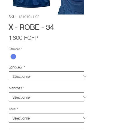
SKU : 12101041.02
X - ROBE - 34
Prix
1 800 FCFP
Couleur
*
Longueur
*
Manches
*
Taille
*