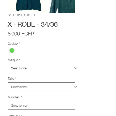
SKU : 12301201.01
X - ROBE - 34/36
Prix
8 000 FCFP
Couleur
*
Marque
*
Taille
*
Manches
*
Longueur
*