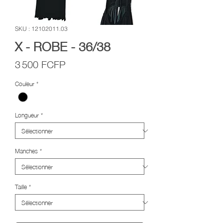
SKU : 12102011.03
X - ROBE - 36/38
Prix
3 500 FCFP
Couleur
*
Longueur
*
Manches
*
Taille
*