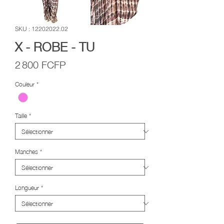
SKU : 12202022.02
X - ROBE - TU
Prix
2 800 FCFP
Couleur
*
Taille
*
Manches
*
Longueur
*