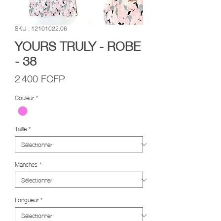
SKU : 12101022.06
YOURS TRULY - ROBE
- 38
Prix
2 400 FCFP
Couleur
*
Taille
*
Manches
*
Longueur
*