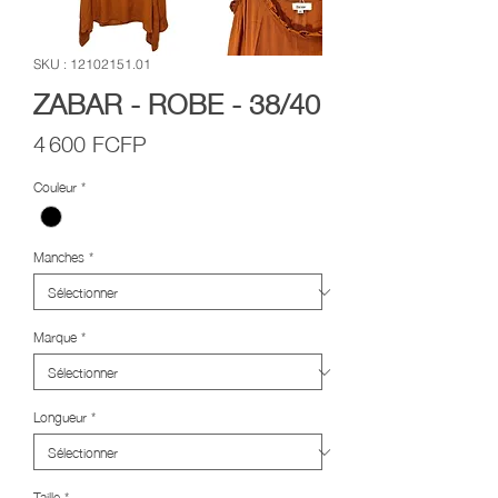
SKU : 12102151.01
ZABAR - ROBE - 38/40
Prix
4 600 FCFP
Couleur
*
Manches
*
Marque
*
Longueur
*
Taille
*