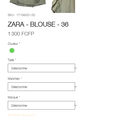
SKU : 17106201.05
ZARA - BLOUSE - 36
Prix
1 300 FCFP
Couleur
*
Taille
*
Manches
*
Marque
*
Rupture de stock