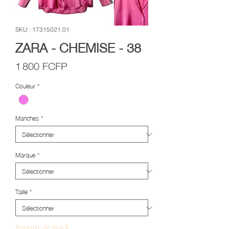
SKU : 17315021.01
ZARA - CHEMISE - 38
Prix
1 800 FCFP
Couleur
*
Manches
*
Marque
*
Taille
*
Rupture de stock