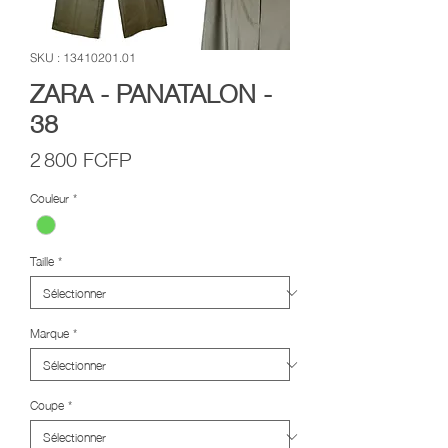
SKU : 13410201.01
ZARA - PANATALON -
38
Prix
2 800 FCFP
Couleur
*
Taille
*
Marque
*
Coupe
*