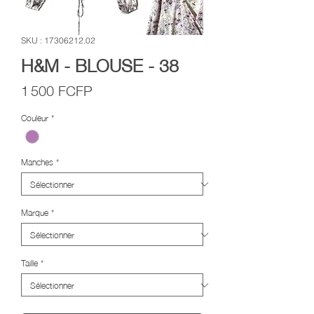
SKU : 17306212.02
H&M - BLOUSE - 38
Prix
1 500 FCFP
Couleur
*
Manches
*
Marque
*
Taille
*