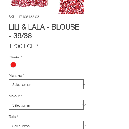
SKU : 17106182.03
LILI & LALA - BLOUSE
- 36/38
Prix
1 700 FCFP
Couleur
*
Manches
*
Marque
*
Taille
*