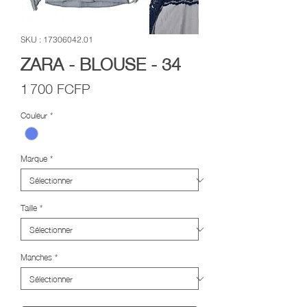
SKU : 17306042.01
ZARA - BLOUSE - 34
Prix
1 700 FCFP
Couleur
*
Marque
*
Taille
*
Manches
*