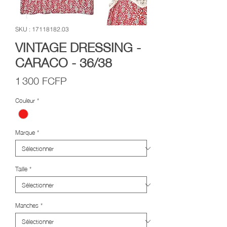
SKU : 17118182.03
VINTAGE DRESSING -
CARACO - 36/38
Prix
1 300 FCFP
Couleur
*
Marque
*
Taille
*
Manches
*