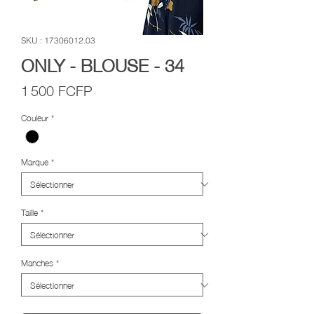
SKU : 17306012.03
ONLY - BLOUSE - 34
Prix
1 500 FCFP
Couleur
*
Marque
*
Taille
*
Manches
*