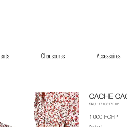
ents
Chaussures
Accessoires
CACHE CAC
SKU : 17106172.02
Prix
1 000 FCFP
Couleur
*