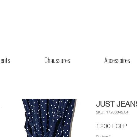
ents
Chaussures
Accessoires
JUST JEANS
SKU : 17206042.04
Prix
1 200 FCFP
Couleur
*