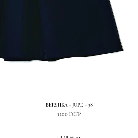
Aperçu rapide
BERSHKA - JUPE - 38
Prix
1 100 FCFP